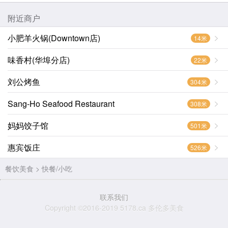
附近商户
小肥羊火锅(Downtown店)
14米
味香村(华埠分店)
22米
刘公烤鱼
304米
Sang-Ho Seafood Restaurant
308米
妈妈饺子馆
501米
惠宾饭庄
526米
餐饮美食 >
快餐/小吃
联系我们
Copyright ©2016-2019 5178.ca 多伦多美食