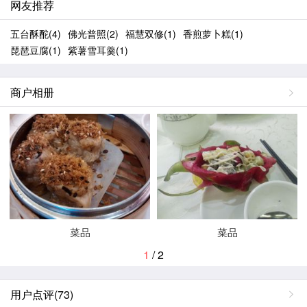
网友推荐
五台酥酡
(4)
佛光普照
(2)
福慧双修
(1)
香煎萝卜糕
(1)
琵琶豆腐
(1)
紫薯雪耳羹
(1)
商户相册
菜品
菜品
1
/ 2
用户点评(73)