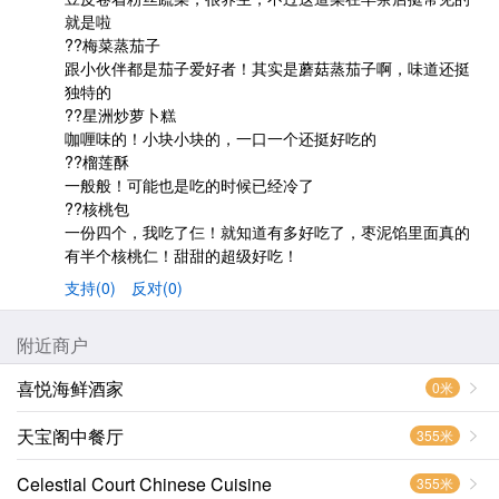
就是啦
??梅菜蒸茄子
跟小伙伴都是茄子爱好者！其实是蘑菇蒸茄子啊，味道还挺
独特的
??星洲炒萝卜糕
咖喱味的！小块小块的，一口一个还挺好吃的
??榴莲酥
一般般！可能也是吃的时候已经冷了
??核桃包
一份四个，我吃了仨！就知道有多好吃了，枣泥馅里面真的
有半个核桃仁！甜甜的超级好吃！
支持(0)
反对(0)
附近商户
喜悦海鲜酒家
0米
天宝阁中餐厅
355米
Celestial Court Chinese Cuisine
355米