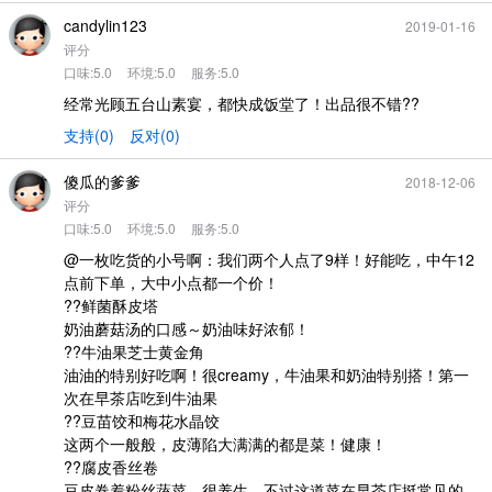
candylin123
2019-01-16
评分
口味:5.0
环境:5.0
服务:5.0
经常光顾五台山素宴，都快成饭堂了！出品很不错??
支持(0)
反对(0)
傻瓜的爹爹
2018-12-06
评分
口味:5.0
环境:5.0
服务:5.0
@一枚吃货的小号啊：我们两个人点了9样！好能吃，中午12
点前下单，大中小点都一个价！
??鲜菌酥皮塔
奶油蘑菇汤的口感～奶油味好浓郁！
??牛油果芝士黄金角
油油的特别好吃啊！很creamy，牛油果和奶油特别搭！第一
次在早茶店吃到牛油果
??豆苗饺和梅花水晶饺
这两个一般般，皮薄陷大满满的都是菜！健康！
??腐皮香丝卷
豆皮卷着粉丝蔬菜，很养生，不过这道菜在早茶店挺常见的